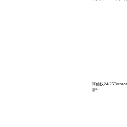
阿仙奴24/25 Terrac
購**