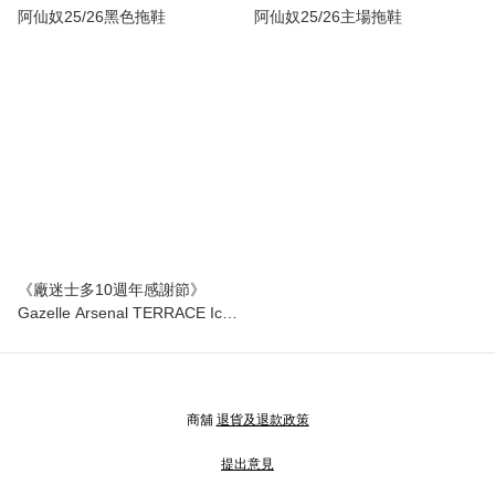
阿仙奴25/26黑色拖鞋
阿仙奴25/26主場拖鞋
《廠迷士多10週年感謝節》
Gazelle Arsenal TERRACE Icon
運動鞋
商舖
退貨及退款政策
提出意見