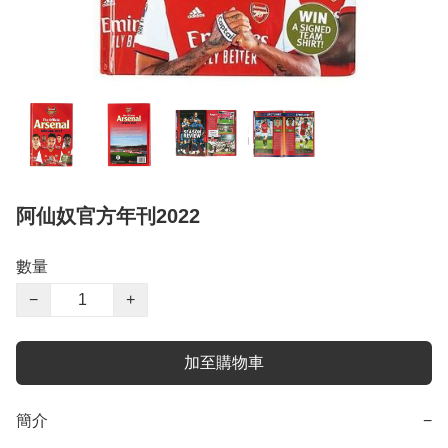
阿仙奴官方年刊2022
數量
−
+
加至購物車
簡介
−