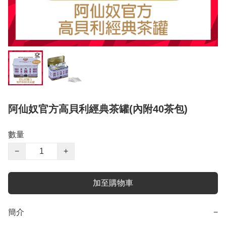
阿仙奴官方高貝利經典茶罐(內附40茶包)
數量
−
+
加至購物車
簡介
−