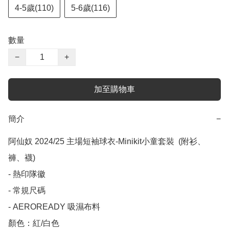
4-5歲(110)
5-6歲(116)
數量
−
+
加至購物車
簡介
−
阿仙奴 2024/25 主場短袖球衣-Minikit小童套裝  (附衫、
褲、襪)

- 熱印隊徽

- 常規尺碼

- AEROREADY 吸濕布料

顏色：紅/白色
