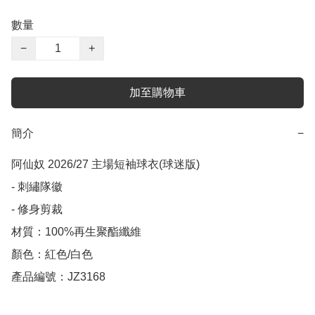
數量
−
+
加至購物車
簡介
−
阿仙奴 2026/27 主場短袖球衣(球迷版)

- 刺繡隊徽

- 修身剪裁

材質：100%再生聚酯纖維

顏色：紅色/白色

產品編號：JZ3168
