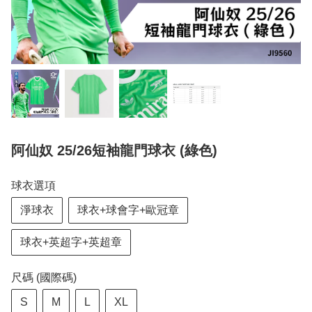
阿仙奴 25/26短袖龍門球衣 (綠色)
球衣選項
淨球衣
球衣+球會字+歐冠章
球衣+英超字+英超章
尺碼 (國際碼)
S
M
L
XL