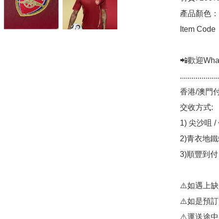
產品顏色：
Item Code
📲歡迎Whats
....................
香港/澳門付
交收方式:

1) 尖沙咀 
2)青衣地鐵
3)順豐到付 
⚠️如遇上
⚠️如是預
⚠️運送途