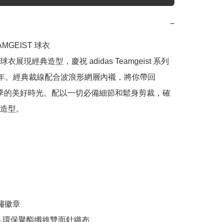
−
MGEIST 球衣

衣展現經典造型，慶祝 adidas Teamgeist 系列
 週年。經典裁線配合波浪形網層內襯，將你帶回 
年夏季的美好時光。配以一切必備細節和鬆身剪裁，確
造型。

繡徽章

0% 環保聚酯纖維雙面針織布
