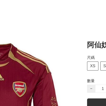
阿仙奴
尺碼
XS
S
數量
−