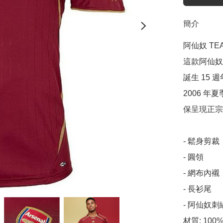
簡介
阿仙奴 TEA
這款阿仙奴球
誕生 15
2006 
保呈現正宗
- 鬆身剪裁

- 圓領

- 網布內襯

- 長衫尾

- 阿仙奴刺
材質: 10