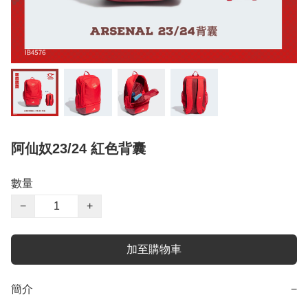
阿仙奴23/24 紅色背囊
數量
−
+
加至購物車
簡介
−