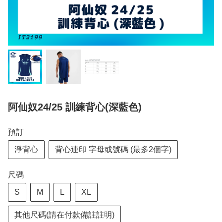
阿仙奴24/25 訓練背心(深藍色)
預訂
淨背心
背心連印 字母或號碼 (最多2個字)
尺碼
S
M
L
XL
其他尺碼(請在付款備註註明)