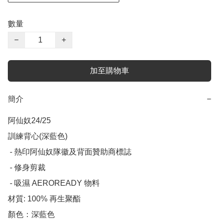
數量
−
+
加至購物車
簡介
−
阿仙奴24/25 

訓練背心(深藍色)

 - 熱印阿仙奴隊徽及背面贊助商標誌

 - 修身剪裁

 - 吸濕 AEROREADY 物料

材質: 100% 再生聚酯

顏色：深藍色
