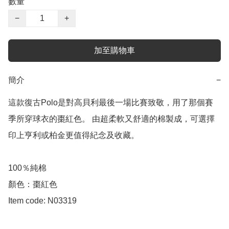
數量
−
+
加至購物車
簡介
−
這款復古Polo是對高貝利最後一場比賽致敬，用了那個賽
季所穿球衣的棗紅色。 由超柔軟又舒適的棉製成，可選擇
印上亨利或柏金更值得紀念及收藏。 

100％純棉

顏色：棗紅色

Item code: N03319
