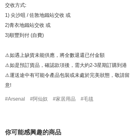
交收方式: 

1) 尖沙咀 / 佐敦地鐵站交收 或

2)青衣地鐵站交收 或 

3)順豐到付 (自費)

⚠️如遇上缺貨未能供應，將全數退還已付金額 

⚠️如是預訂貨品，確認款項後，需大約2-3星期訂購到港

⚠️運送途中有可能令產品包裝或未處於完美狀態，敬請留
意!
Arsenal
阿仙奴
家居用品
毛毯
你可能感興趣的商品