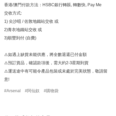
香港/澳門付款方法：HSBC銀行轉賬, 轉數快, Pay Me

交收方式:

1) 尖沙咀 / 佐敦地鐵站交收 或

2)青衣地鐵站交收 或

3)順豐到付 (自費)

⚠️如遇上缺貨未能供應，將全數退還已付金額

⚠️預訂貨品，確認款項後，需大約2-3星期到貨

⚠️運送途中有可能令產品包裝或未處於完美狀態，敬請留
意!
Arsenal
阿仙奴
購物袋