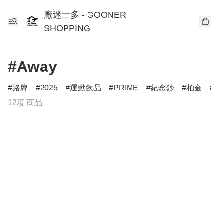
廠迷士多 - GOONER
SHOPPING
#Away
路牌
2025
運動飲品
PRIME
紀念鈔
柏金
T
12項 商品