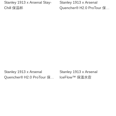
Stanley 1913 x Arsenal Stay-
Stanley 1913 x Arsenal
Chill 保温杯
Quencher® H2.0 ProTour 保温
吸管隨手杯(1.18L)
Stanley 1913 x Arsenal
Stanley 1913 x Arsenal
Quencher® H2.0 ProTour 保温
IceFlow™ 保溫水壼
吸管隨手杯(600ml)