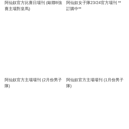
阿仙奴官方比賽日場刊 (歐聯8強
阿仙奴女子隊23/24官方場刊 **
賽主場對皇馬)
訂購中**
阿仙奴官方主場場刊 (2月份男子
阿仙奴官方主場場刊 (1月份男子
隊)
隊)