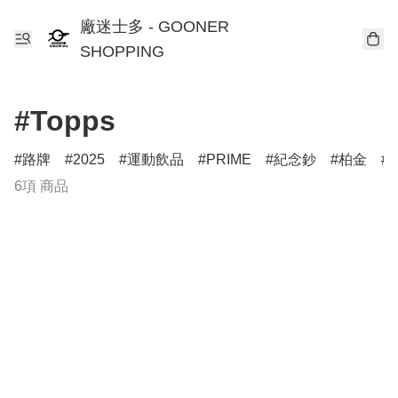
廠迷士多 - GOONER
SHOPPING
#Topps
路牌
2025
運動飲品
PRIME
紀念鈔
柏金
C
6項 商品